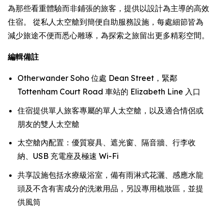
為那些看重體驗而非鋪張的旅客，提供以設計為主導的高效
住宿。 從私人太空艙到簡便自助服務設施，每處細節皆為
減少旅途不便而悉心雕琢，為探索之旅留出更多精彩空間。
編輯備註
Otherwander Soho 位處 Dean Street，緊鄰
Tottenham Court Road 車站的 Elizabeth Line 入口
住宿提供單人旅客專屬的單人太空艙，以及適合情侶或
朋友的雙人太空艙
太空艙內配置：優質寢具、遮光窗、隔音牆、行李收
納、USB 充電座及極速 Wi-Fi
共享設施包括水療級浴室，備有雨淋式花灑、感應水龍
頭及不含有害成分的洗漱用品，另設專用梳妝區，並提
供風筒