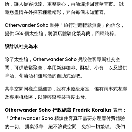
所，讓人從容抵達、重整身心，再瀟灑步回繁華鬧市。 誠
邀您盡情在外探索種種精彩，奔向每個未知驚喜。
Otherwander Soho 秉持「旅行理應輕鬆無憂」的信念，
提供 566 個太空艙，將酒店體驗化繁為簡，回歸純粹。
設計以社交為本
除了太空艙，Otherwander Soho 另設住客專屬社交空
間，可供放鬆聚會，享用新鮮咖啡、酥點、小食，以及提供
啤酒、葡萄酒和雞尾酒的自助式酒吧。
共享空間同樣注重細節，設有水療級浴室，備有雨淋式花灑
及專用梳妝區，以便輕鬆整裝再度出發。
Otherwander Soho 行政總裁 Fredrik Korallus
表示：
「Otherwander Soho 精煉住客真正需要亦理應付費體驗
的一切。 摒棄浮華，絕不浪費空間，免卻一切繁瑣。 我們