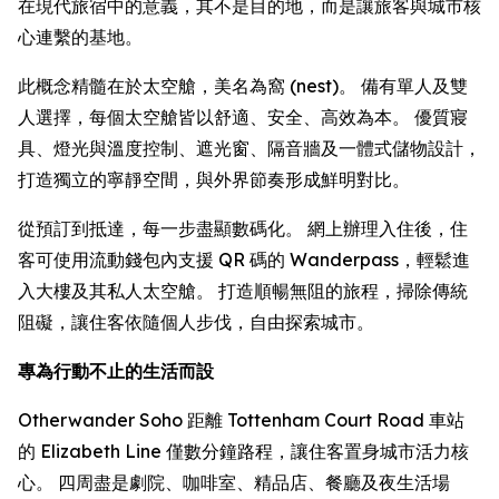
在現代旅宿中的意義，其不是目的地，而是讓旅客與城市核
心連繫的基地。
此概念精髓在於太空艙，美名為窩 (nest)。 備有單人及雙
人選擇，每個太空艙皆以舒適、安全、高效為本。 優質寢
具、燈光與溫度控制、遮光窗、隔音牆及一體式儲物設計，
打造獨立的寧靜空間，與外界節奏形成鮮明對比。
從預訂到抵達，每一步盡顯數碼化。 網上辦理入住後，住
客可使用流動錢包內支援 QR 碼的 Wanderpass，輕鬆進
入大樓及其私人太空艙。 打造順暢無阻的旅程，掃除傳統
阻礙，讓住客依隨個人步伐，自由探索城市。
專為行動不止的生活而設
Otherwander Soho 距離 Tottenham Court Road 車站
的 Elizabeth Line 僅數分鐘路程，讓住客置身城市活力核
心。 四周盡是劇院、咖啡室、精品店、餐廳及夜生活場