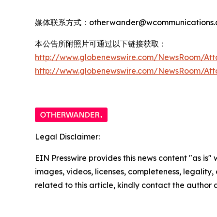
媒体联系方式：otherwander@wcommunications.c
本公告所附照片可通过以下链接获取：
http://www.globenewswire.com/NewsRoom/Att
http://www.globenewswire.com/NewsRoom/At
Legal Disclaimer:
EIN Presswire provides this news content "as is" 
images, videos, licenses, completeness, legality, o
related to this article, kindly contact the author