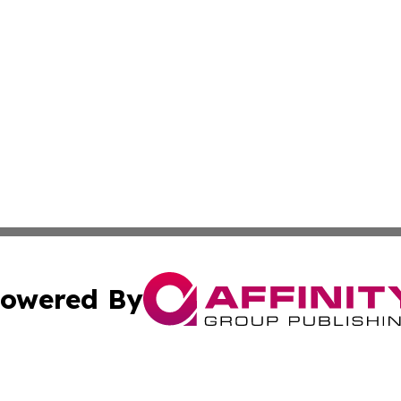
owered By
ubmit Press Release
Terms & Conditions
Copyright/DMCA