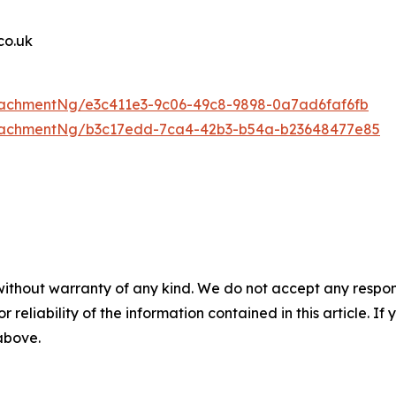
o.uk
achmentNg/e3c411e3-9c06-49c8-9898-0a7ad6faf6fb
tachmentNg/b3c17edd-7ca4-42b3-b54a-b23648477e85
without warranty of any kind. We do not accept any responsib
r reliability of the information contained in this article. I
 above.