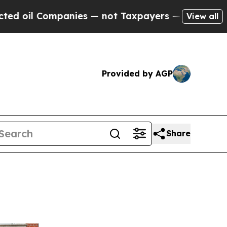
ies — not Taxpayers — the Chance to Cash in on 
View all
Provided by AGP
Share