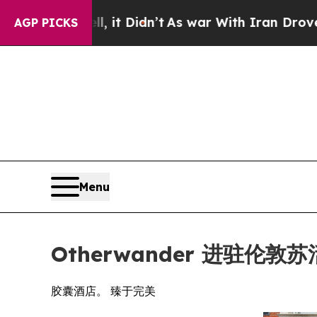
it Didn’t
As war With Iran Drove oil Prices High
AGP PICKS
Menu
Otherwander 进驻伦
胶囊酒店。 臻于完美