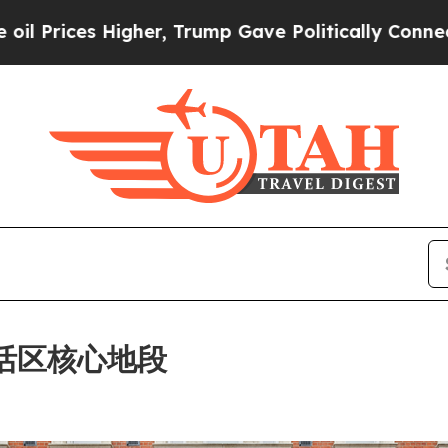
er, Trump Gave Politically Connected oil Compan
敦苏活区核心地段