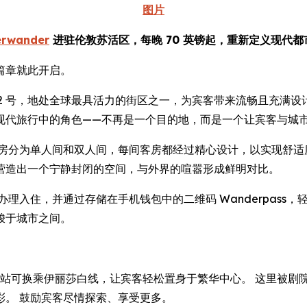
图片
erwander
进驻伦敦苏活区，每晚 70 英镑起，重新定义现代
篇章就此开启。
 Street) 92 号，地处全球最具活力的街区之一，为宾客带来流畅且
现代旅行中的角色——不再是一个目的地，而是一个让宾客与城
客房分为单人间和双人间，每间客房都经过精心设计，以实现舒适
营造出一个宁静封闭的空间，与外界的喧嚣形成鲜明对比。
理入住，并通过存储在手机钱包中的二维码 Wanderpass
梭于城市之间。
地铁站，该站可换乘伊丽莎白线，让宾客轻松置身于繁华中心。 这里
彩。 鼓励宾客尽情探索、享受更多。