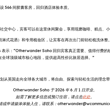
念，共设 566 间胶囊客房，回归酒店体验本质。
设有宾客专属社交中心，宾客可以在这里休闲聚会，享用现磨咖啡、糕
雨淋式花洒）和专用梳妆区，让宾客在再次出门前轻松梳洗休整
s
表示：“Otherwander Soho 回归宾客真正需要、值得
在全球顶级城市核心地段，提供超高性价比旅居选择。”
计理念，计划从英国走向全球各大城市，将自由、探索与轻松生活的理念
Otherwander Soho 于 2026 年 6 月 1 日开业。
如需了解更多信息或预订住宿，请点击
此处
。
申请媒体体验入住，请联系：otherwander@wcommunicatio