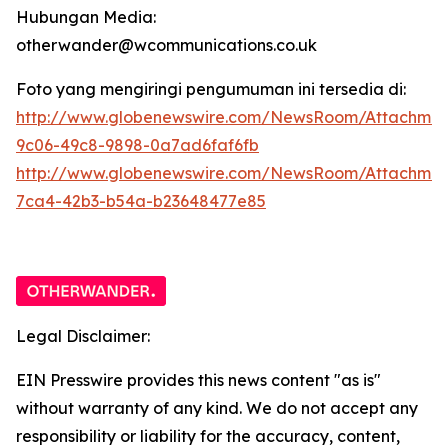
Hubungan Media:
otherwander@wcommunications.co.uk
Foto yang mengiringi pengumuman ini tersedia di:
http://www.globenewswire.com/NewsRoom/Attachmen
9c06-49c8-9898-0a7ad6faf6fb
http://www.globenewswire.com/NewsRoom/Attachme
7ca4-42b3-b54a-b23648477e85
Legal Disclaimer:
EIN Presswire provides this news content "as is"
without warranty of any kind. We do not accept any
responsibility or liability for the accuracy, content,