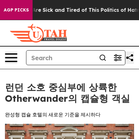
ple Are Sick and Tired of This Politics of Hatred”
The 
AGP PICKS
런던 소호 중심부에 상륙한
Otherwander의 캡슐형 객실
완성형 캡슐 호텔의 새로운 기준을 제시하다