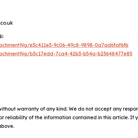
co.uk
i:
achmentNg/e3c411e3-9c06-49c8-9898-0a7ad6faf6fb
tachmentNg/b3c17edd-7ca4-42b3-b54a-b23648477e85
without warranty of any kind. We do not accept any responsib
r reliability of the information contained in this article. I
 above.