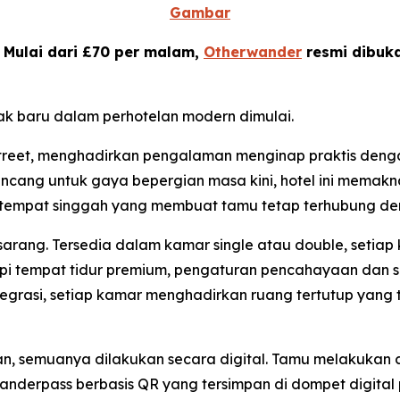
Gambar
-
Mulai dari £70 per malam,
Otherwander
resmi dibuk
bak baru dalam perhotelan modern dimulai.
treet, menghadirkan pengalaman menginap praktis dengan
rancang untuk gaya bepergian masa kini, hotel ini memak
i tempat singgah yang membuat tamu tetap terhubung de
ut sarang. Tersedia dalam kamar single atau double, seti
pi tempat tidur premium, pengaturan pencahayaan dan su
egrasi, setiap kamar menghadirkan ruang tertutup yang t
, semuanya dilakukan secara digital. Tamu melakukan c
anderpass berbasis QR yang tersimpan di dompet digita