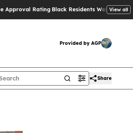
ing
Black Residents Warned of Abusive Cops for Y
View all
Provided by AGP
Share