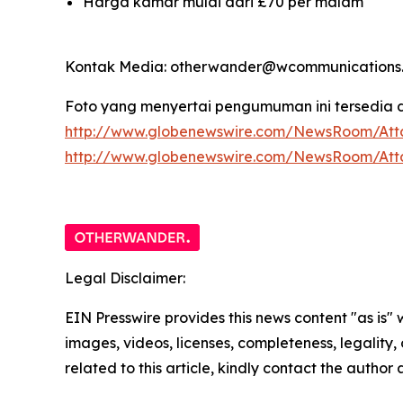
Harga kamar mulai dari £70 per malam
Kontak Media: otherwander@wcommunications.
Foto yang menyertai pengumuman ini tersedia d
http://www.globenewswire.com/NewsRoom/Att
http://www.globenewswire.com/NewsRoom/At
Legal Disclaimer:
EIN Presswire provides this news content "as is" 
images, videos, licenses, completeness, legality, o
related to this article, kindly contact the author