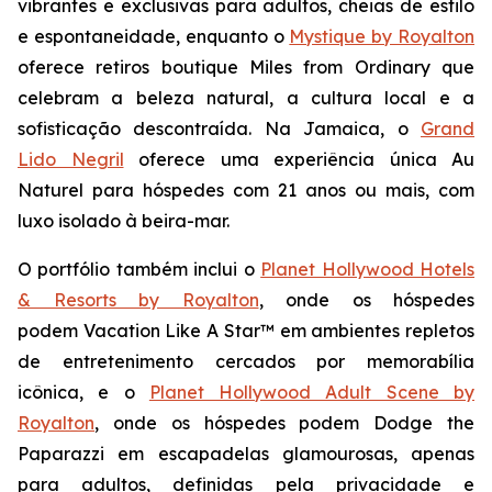
vibrantes e exclusivas para adultos, cheias de estilo
e espontaneidade, enquanto o
Mystique by Royalton
oferece retiros boutique
Miles from Ordinary
que
celebram a beleza natural, a cultura local e a
sofisticação descontraída. Na Jamaica, o
Grand
Lido Negril
oferece uma experiência única
Au
Naturel
para hóspedes com 21 anos ou mais, com
luxo isolado à beira-mar.
O portfólio também inclui o
Planet Hollywood Hotels
& Resorts by Royalton
, onde os hóspedes
podem
Vacation Like A Star™
em ambientes repletos
de entretenimento cercados por memorabília
icônica, e o
Planet Hollywood Adult Scene by
Royalton
, onde os hóspedes podem
Dodge the
Paparazzi
em escapadelas glamourosas, apenas
para adultos, definidas pela privacidade e