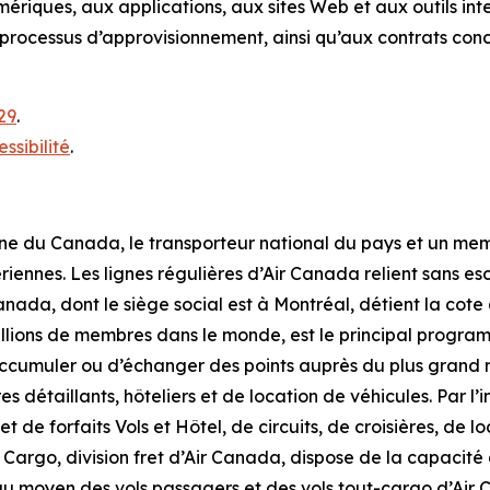
mériques, aux applications, aux sites Web et aux outils int
processus d’approvisionnement, ainsi qu’aux contrats concl
29
.
essibilité
.
nne du Canada, le transporteur national du pays et un me
iennes. Les lignes régulières d’Air Canada relient sans e
r Canada, dont le siège social est à Montréal, détient la c
illions de membres dans le monde, est le principal progr
d’accumuler ou d’échanger des points auprès du plus grand 
s détaillants, hôteliers et de location de véhicules. Par 
 de forfaits Vols et Hôtel, de circuits, de croisières, de l
 Cargo, division fret d’Air Canada, dispose de la capacité
 au moyen des vols passagers et des vols tout-cargo d’Air