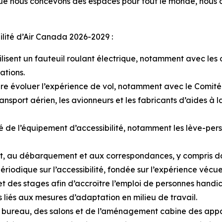
que nous concevons des espaces pour tout le monde, nous c
bilité d’Air Canada 2026-2029 :
ilisent un fauteuil roulant électrique, notamment avec les o
ations.
e évoluer l’expérience de vol, notamment avec le Comité con
nsport aérien, les avionneurs et les fabricants d’aides à l
té de l’équipement d’accessibilité, notamment les lève-perso
t, au débarquement et aux correspondances, y compris dan
riodique sur l’accessibilité, fondée sur l’expérience vécue
t des stages afin d’accroître l’emploi de personnes handi
 liés aux mesures d’adaptation en milieu de travail.
e bureau, des salons et de l’aménagement cabine des appa