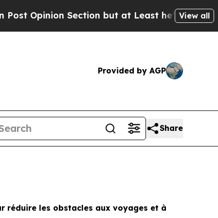
 Section but at Least he's out...
For a Grand P
View all
Provided by AGP
Share
r réduire les obstacles aux voyages et à