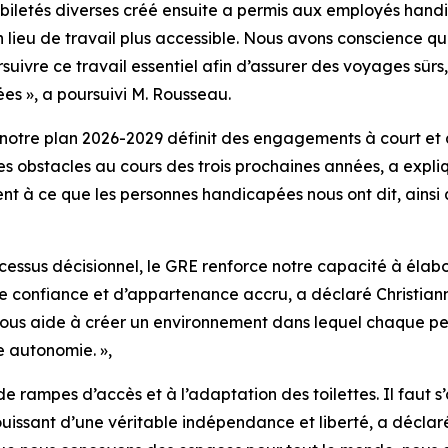
letés diverses créé ensuite a permis aux employés handic
n lieu de travail plus accessible. Nous avons conscience qu
ivre ce travail essentiel afin d’assurer des voyages sûrs
ées », a poursuivi M. Rousseau.
, notre plan 2026-2029 définit des engagements à court et 
 les obstacles au cours des trois prochaines années, a expli
dent à ce que les personnes handicapées nous ont dit, ains
essus décisionnel, le GRE renforce notre capacité à élabor
 confiance et d’appartenance accru, a déclaré Christianna 
l nous aide à créer un environnement dans lequel chaque p
e autonomie. »,
n de rampes d’accès et à l’adaptation des toilettes. Il faut
uissant d’une véritable indépendance et liberté, a décla